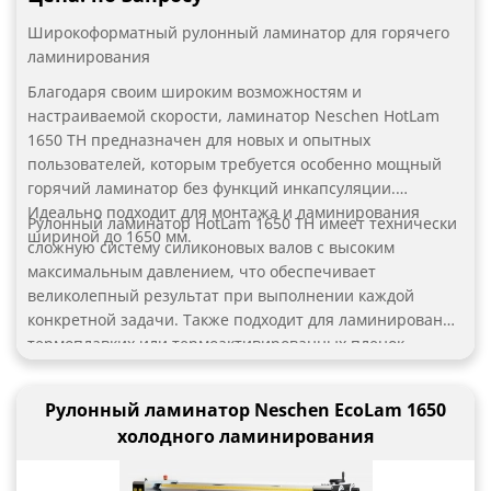
Широкоформатный рулонный ламинатор для горячего
ламинирования
Благодаря своим широким возможностям и
настраиваемой скорости, ламинатор Neschen HotLam
1650 TH предназначен для новых и опытных
пользователей, которым требуется особенно мощный
горячий ламинатор без функций инкапсуляции.
Идеально подходит для монтажа и ламинирования
Рулонный ламинатор HotLam 1650 TH имеет технически
шириной до 1650 мм.
сложную систему силиконовых валов с высоким
максимальным давлением, что обеспечивает
великолепный результат при выполнении каждой
конкретной задачи. Также подходит для ламинирования
термоплавких или термоактивированных пленок.
Модель включает в себя верхний вал с подогревом
(полностью регулируемый до 160 ° C) для улучшенного
Рулонный ламинатор Neschen EcoLam 1650
ламинирования, один из нижних валов имеет
холодного ламинирования
комбинированный блок для размотки или перемотки.
Стол поднимается, обеспечивая полный и легкий доступ
к роликам при закреплении машины ремнями.