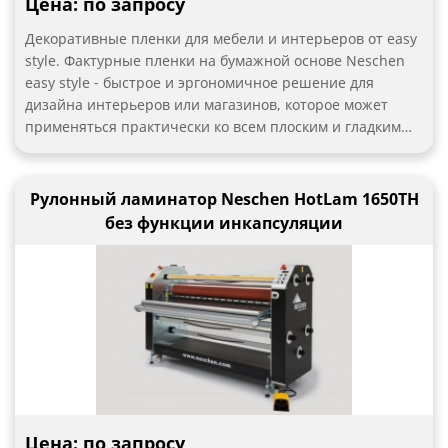
Цена: по запросу
Декоративные пленки для мебели и интерьеров от easy
style. Фактурные пленки на бумажной основе Neschen
easy style - быстрое и эргономичное решение для
дизайна интерьеров или магазинов, которое может
применяться практически ко всем плоским и гладким
поверхностям. Самоклеящаяся пленка легко наносится
вручную. Клеевой слой с воздушными каналами
обеспечивает легкое нанесение и возможность легко
Рулонный ламинатор Neschen HotLam 1650TH
удалить пузырьки воздуха, гарантируя отделку без
без функции инкапсуляции
заломов и неровностей. Пленки устойчивы к царапинам
и воздействию окружающей среды
Цена: по запросу