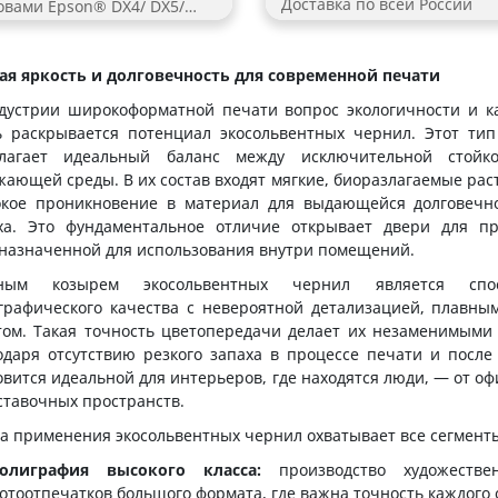
Доставка по всей России
овами Epson® DX4/ DX5/
/ DX7™/i3200 .
мовывоз в Москве
окая плотность пигмента,
ая яркость и долговечность для современной печати
ставка по всей России
окий цветовой охват,
номичный расход,
дустрии широкоформатной печати вопрос экологичности и к
версальная серия для
ь раскрывается потенциал экосольвентных чернил. Этот ти
ерьерной и наружной
лагает идеальный баланс между исключительной стойк
ати,
жающей среды. В их состав входят мягкие, биоразлагаемые рас
ходят для большого спектра
окое проникновение в материал для выдающейся долговечно
ха. Это фундаментальное отличие открывает двери для пр
ериалов,
назначенной для использования внутри помещений.
йкие к механическим
реждениям и выгоранию,
вным козырем экосольвентных чернил является спос
логичный состав,
графического качества с невероятной детализацией, плавн
ктически без запаха.
том. Такая точность цветопередачи делает их незаменимыми д
одаря отсутствию резкого запаха в процессе печати и после
овится идеальной для интерьеров, где находятся люди, — от о
ставочных пространств.
а применения экосольвентных чернил охватывает все сегмент
олиграфия высокого класса:
производство художестве
отоотпечатков большого формата, где важна точность каждого 