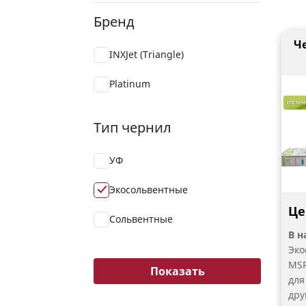
Бренд
Че
INXJet (Triangle)
Platinum
Тип чернил
УФ
Экосольвентные
Це
Сольвентные
В н
Эко
MSR
Показать
для
дру