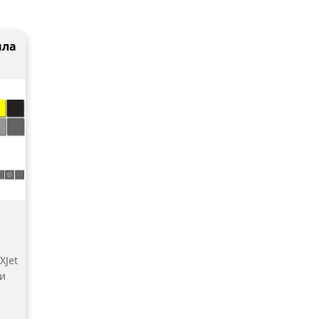
ила
XJet
ти