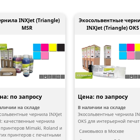
рнила INXJet (Triangle)
Экосольвентные черн
MSR
INXJet (Triangle) OKS
на: по запросу
Цена: по запросу
аличии на складе
В наличии на складе
сольвентные чернила INXJet
Экосольвентные чернила IN
: качественные чернила
OKS для интерьерной печа
 принтеров Mimaki, Roland и
Самовывоз в Москве
гих принтеров с печатными