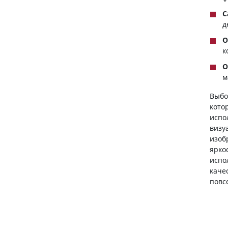
С
д
О
к
О
м
Выбо
кото
испо
визу
изоб
ярко
испо
каче
повс