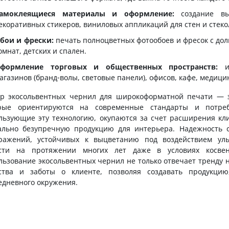
амоклеящиеся материалы и оформление:
создание выс
екоративных стикеров, виниловых аппликаций для стен и стеко
бои и фрески:
печать полноцветных фотообоев и фресок с дол
омнат, детских и спален.
формление торговых и общественных пространств:
из
агазинов (бранд-волы, световые панели), офисов, кафе, медиц
р экосольвентных чернил для широкоформатной печати — 
рые ориентируются на современные стандарты и потре
льзующие эту технологию, окупаются за счет расширения кл
ально безупречную продукцию для интерьера. Надежность с
ражений, устойчивых к выцветанию под воздействием уль
сти на протяжении многих лет даже в условиях косвенн
льзование экосольвентных чернил не только отвечает тренду н
ства и заботы о клиенте, позволяя создавать продукцию
едневного окружения.