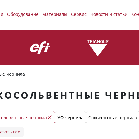
ии
Оборудование
Материалы
Сервис
Новости и статьи
Кон
ые чернила
КОСОЛЬВЕНТНЫЕ ЧЕРН
сольвентные чернила
УФ чернила
Сольвентные чернила
Jet чернила (Triangle) для широкоформатной печати
азать все