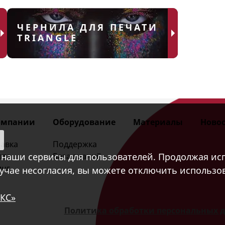
ЧЕРНИЛА ДЛЯ ПЕЧАТИ
TRIANGLE
омпании
Оборудование
Материалы
Новос
авка
Поддержка
наши сервисы для пользователей. Продолжая исп
ата
База знаний
инг
лучае несогласия, вы можете отключить использов
КС»
Политика обработки персональных 