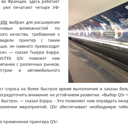
во Франции, здесь работает
2 уже печатают четыре УФ-
 Q5r
выбран для расширения
 новых возможностей по
ого качества, требования к
видели принтер с таким
ьше, он намного превосходит
ся», — сказал Тьерри Борра,
 VUTEk Q5r поможет нам
омпании с различных рынков,
устрии и автомобильного
ост спроса на более быстрое время выполнения и заказы бол
сосредоточить внимание на устойчивом развитии. «Выбор Q5r
быстро», — сказал Борра, - Это позволяет нам оправдать ожи
рмлении мероприятий. Q5r обеспечивает необходимую гибк
о применения принтера Q5r: