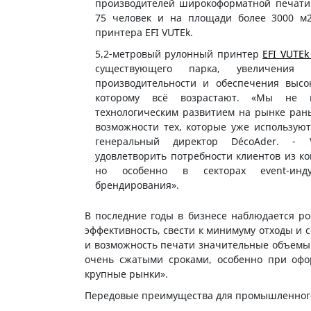
производителей широкоформатной печати 
75 человек и на площади более 3000 м
принтера EFI VUTEk.
5,2-метровый рулонный принтер
EFI VUTEk
существующего парка, увеличения
производительности и обеспечения высок
которому всё возрастают. «Мы не 
технологическим развитием на рынке ран
возможности тех, которые уже используют
генеральный директор DécoAder. -
удовлетворить потребности клиентов из к
но особенно в секторах event-инд
брендирования».
В последние годы в бизнесе наблюдается р
эффективность, свести к минимуму отходы и 
и возможность печати значительные объемы 
очень сжатыми сроками, особенно при офо
крупные рынки».
Передовые преимущества для промышленног