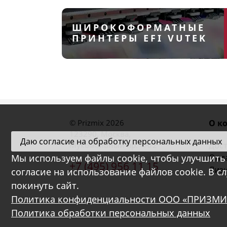
ШИРОКОФОРМАТНЫЕ
ПРИНТЕРЫ EFI VUTEK
© Prizmix 2026
О к
123290
,
Москва
,
Даю согласие на обработку персональных данных
Мукомольный пр. 4А/2
Дост
Мы используем файлы cookie, чтобы улучшить 
Опл
+7 (495) 956 11 15
Лиз
согласие на использование файлов cookie. В с
покинуть сайт.
Политика конфиденциальности ООО «ПРИЗМИ
Политика обработки персональных данных