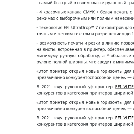
- самый быстрый в своем классе рулонный гра
- 4 красочных канала CMYK + белая печать с
режимах с выборочным или полным нанесени
- технология EFI UltraDrop™ 7 пиколитров дл
точным и четким текстом и разрешением до 1
- возможность печати и резки в линию позво
на листы, встроенная в принтер, обеспечивает
минимуму ручную обработку, а Y-образные 
рулоне полной ширины, что сводит к минимум
«Этот принтер открыл новые горизонты для 
чрезвычайно конкурентоспособной цене», — с
В 2021 году рулонный уф-принтер
EFI VUT
конкурентов в категория принтеров шириной 
«Этот принтер открыл новые горизонты для 
чрезвычайно конкурентоспособной цене», — с
В 2021 году рулонный уф-принтер
EFI VUT
конкурентов в категория принтеров шириной 