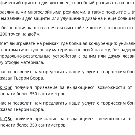
фический принтер для дисплеев, способный развивать скорость
 различными многослойными режимами, а также покрытие Ultr
ем заливки для защиты или улучшения дизайна и еще больше
я обеспечения качества печати высокой четкости, с плавностью
200 точек на дюйм;
ляет выигрывать на рынках, где большая конкуренция: уникал
 автоматическую резку материала по оси X на лету, без задерж
продольно-резательные устройства с одним или двумя лезв
у отходы материала.
нас и позволит нам предлагать наши услуги с творческим бо
казал Тьерри Борра.
Ek Q5r
получил признание за выдающиеся возможности от Eur
печати более 350 сантиметров.
нас и позволит нам предлагать наши услуги с творческим бо
казал Тьерри Борра.
Ek Q5r
получил признание за выдающиеся возможности от Eur
печати более 350 сантиметров.