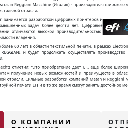
ата, и Reggiani Macchine (Италия) - производителя широкого 
стильной отрасли.
tan занимается разработкой цифровых принтеров и
омышленных задач более десяти лет. Цифровые
нии отличаются высокой производительностью,
оимости владения.
олее 60 лет) в области текстильной печати, в рамках Electroni
FI REGGIANI и будет продолжать осуществлять производств
и.
Gecht) отметил: "Это приобретение дает EFI еще более широ
нтам получение новых возможностей и преимуществ в облас
ой отрасли. Сильные разработки компаний Matan и Reggiani 
руйной печати EFI и в то же время смогут занять достойное ме
О КОМПАНИИ
ОТП