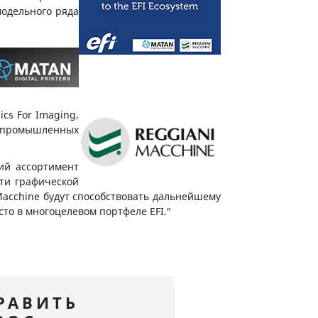
модельного ряда
cs For Imaging,
о промышленных
кий ассортимент
ти графической
Macchine будут способствовать дальнейшему
сто в многоцелевом портфеле EFI."
РАВИТЬ