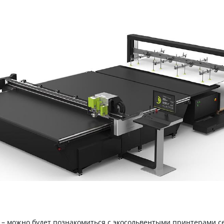
– можно будет познакомиться с экосольвентыми принтерами сер