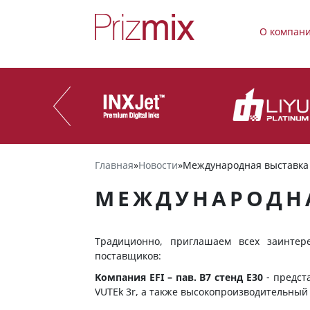
О компан
Главная
»
Новости
»
Международная выставка 
МЕЖДУНАРОДНА
Традиционно, приглашаем всех заинте
поставщиков:
Kомпания EFI – пав. B7 стенд E30
- предст
VUTEk 3r, а также высокопроизводительный 