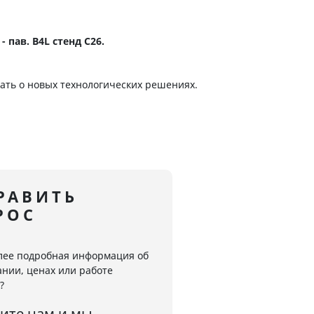
 - пав. В4L стенд C26.
ать о новых технологических решениях.
РАВИТЬ
РОС
лее подробная информация об
нии, ценах или работе
?
ите нам и мы