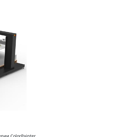
ии ColorPainter.