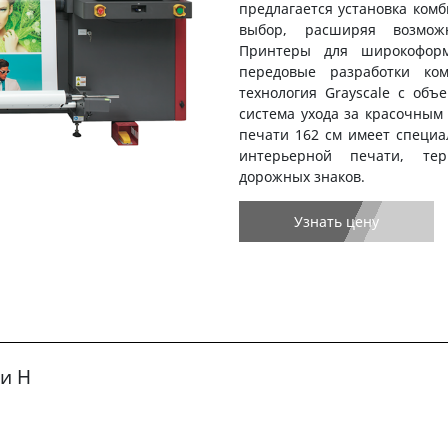
предлагается установка комб
выбор, расширяя возмож
Принтеры для широкоформ
передовые разработки ко
технология Grayscale с объ
система ухода за красочным
печати 162 см имеет специ
интерьерной печати, те
дорожных знаков.
Узнать цену
и H