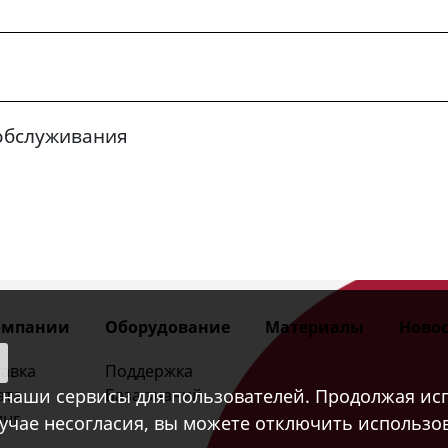
обслуживания
омпании
Оборудование
Материалы
Новос
авка
Поддержка
наши сервисы для пользователей. Продолжая исп
ата
База знаний
инг
лучае несогласия, вы можете отключить использов