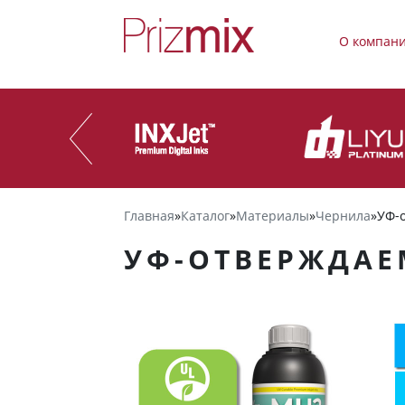
О компан
Главная
»
Каталог
»
Материалы
»
Чернила
»
УФ-о
УФ-ОТВЕРЖДАЕМ