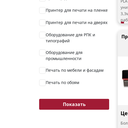
PLA
при
уни
вал
Принтер для печати на пленке
3,3
авт
раб
Принтер для печати на дверях
раз
про
Оборудование для РПК и
Пр
типографий
Оборудование для
промышленности
К п
отн
Печать по мебели и фасадам
Печать по обоям
Показать
Кон
Це
PLA
Бол