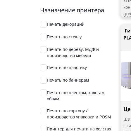
XLI
кон
Назначение принтера
отв
К п
эфф
отн
Печать декораций
рек
кон
Ги
ком
воз
Печать по стеклу
PL
печ
прои
рул
исп
Печать по дереву, МДФ и
Кон
пре
производство мебели
мод
до 
Печать по пластику
Выр
пре
Печать по баннерам
при
стачи
Печать по пленкам, холстам,
изб
обоям
при
нуж
Це
Печать по картону /
рас
производство упаковки и POSM
Шир
гол
с г
кач
Принтер для печати на холстах