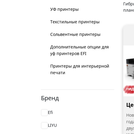
Гибр
УФ принтеры
план
Текстильные принтеры
Сольвентные принтеры
Дополнительные опции для
уф принтеров EFI
Принтеры для интерьерной
печати
Бренд
Це
Efi
Нов
год
LIYU
дву