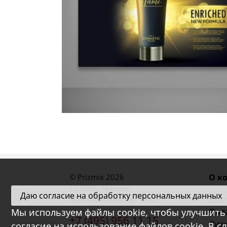
© Prizmix 2026
О к
123290
,
Москва
,
Даю согласие на обработку персональных данных
Мукомольный пр. 4А/2
Дост
Мы используем файлы cookie, чтобы улучшить 
Опл
+7 (495) 956 11 15
Лиз
согласие на использование файлов cookie. В с