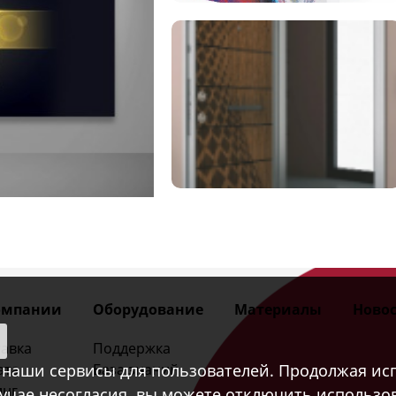
омпании
Оборудование
Материалы
Новос
авка
Поддержка
наши сервисы для пользователей. Продолжая исп
ата
База знаний
инг
лучае несогласия, вы можете отключить использов