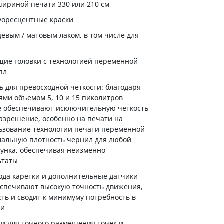
шириной печати 330 или 210 см
луоресцентные краски
евым / матовым лаком, в том числе для
е головки с технологией переменной
пл
 для превосходной четкости: благодаря
ями объемом 5, 10 и 15 пиколитров
e обеспечивают исключительную четкость
азрешение, особенно на печати на
льзование технологии печати переменной
мальную плотность чернил для любой
сунка, обеспечивая неизменно
ьтаты
ода каретки и дополнительные датчики
спечивают высокую точность движения,
ть и сводит к минимуму потребность в
ии
и для точного размещения точек и