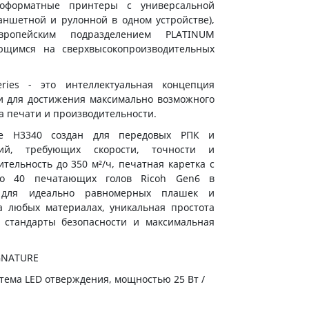
оформатные принтеры с универсальной
аншетной и рулонной в одном устройстве),
ропейским подразделением PLATINUM
ующимся на сверхвысокопроизводительных
ries - это интеллектуальная концепция
 для достижения максимально возможного
а печати и производительности.
ure H3340 создан для передовых РПК и
ий, требующих скорости, точности и
ительность до 350 м²/ч, печатная каретка с
до 40 печатающих голов Ricoh Gen6 в
и для идеально равномерных плашек и
а любых материалах, уникальная простота
 стандарты безопасности и максимальная
GNATURE
тема LED отверждения, мощностью 25 Вт /