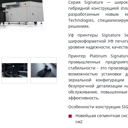
Серия Signature — широк
гибридной конструкцией (пл
разработанные новым ев
Technologies, специализир
решениях.
Уф принтеры Signature Se
широкоформатной УФ печати
уровеня надежности, качеств
Принтер Platinum Signat
промышленных предприят
стабильности - это производ
возможностью установки 
зеркальной конфигураци
безупречной детализации н
обслуживания, повышенные
эффективность.
Особенности конструкции SI
Новейшая сегментная сис
см2