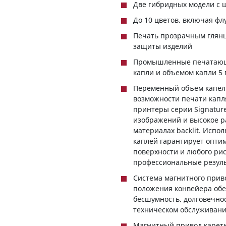
Две гибридных модели с 
До 10 цветов, включая ф
Печать прозрачным глянц
защиты изделий
Промышленные печатающи
капли и объемом капли 5 
Переменный объем капель
возможности печати капл
принтеры серии Signatur
изображений и высокое р
материалах backlit. Испо
каплей гарантирует опти
поверхности и любого ри
профессиональные резул
Система магнитного прив
положения конвейера обе
бесшумность, долговечнос
техническом обслуживан
Магнитный привод каретк