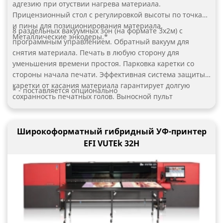
адгезию при отуствии нагрева материала.
Прицензионный стол с регулировкой высоты по точкам
и пины для позиционирования материала.
8 раздельных вакуумных зон (на формате 3х2м) с
Металлические энкодеры.*
программным управлением. Обратный вакуум для
снятия материала. Печать в любую сторону для
уменьшения времени простоя. Парковка каретки со
стороны начала печати. Эффективная система защиты
каретки от касания материала гарантирует долгую
* - поставляется опционально
сохранность печатных голов. Выносной пульт
управления делают работу оператора удобной и
эффективной*.
Широкоформатный гибридный УФ-принтер
EFI VUTEk 32H