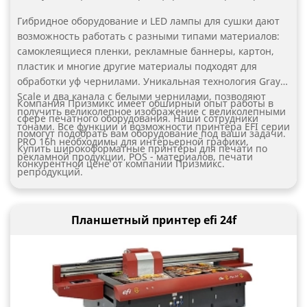
Гибридное оборудование и LED лампы для сушки дают
возможность работать с разными типами материалов:
самоклеящиеся пленки, рекламные баннеры, картон,
пластик и многие другие материалы подходят для
обработки уф чернилами. Уникальная технология Gray
Scale и два канала с белыми чернилами, позволяют
Компания Призмикс имеет обширный опыт работы в
получить великолепное изображение с великолепными
сфере печатного оборудования. Наши сотрудники
тонами. Все функции и возможности принтера EFI серии
помогут подобрать вам оборудование под ваши задачи.
PRO 16h необходимы для интерьерной графики,
Купить широкоформатные принтеры для печати по
рекламной продукции, POS - материалов, печати
конкурентной цене от компании Призмикс.
репродукций.
Планшетный принтер efi 24f