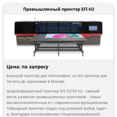
принтер. Современный уровень автоматизации и
Промышленный принтер EFI H3
функций контроля позволяет существенно облегчить
работу оператора и увеличить производительность.
Цена: по запросу
Большой принтер для типографии, uv led принтер для
печати уф чернилами в Москве.
Широкоформатный принтер EFI VUTEk h3 - свежий
виток развития промышленных принтеров - самых
высокотехнологичных и с современным функционалом.
Гибридный принтер создан под широкий выбор задач
и, благодаря использованию специализированной