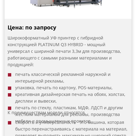
Тяжелая конструкция промышленного типа для
высокой загрузки в режиме 24/7
Цена: по запросу
Широкоформатный УФ принтер с гибридной
конструкцией PLATINUM Q3 HYBRID - мощный
универсал с шириной печати 3,3м для производства,
работающего с самыми разными материалами и
продукцией:
печать классической рекламной наружной и
интерьерной рекламы,
упаковка, печать по картону, POS-материалы,
креативная дизайнерская печать на обоях, холстах,
дисплеи и вывески,
печать по стеклу, пластикам, МДФ, ЛДСП и другим
К преимуществам модели относятся
жестким материалам для рекламы, производства
мебели и промышленных проектов.
Скорость и универсальность - это машина, которая
быстро перенастраиваясь с материала на материал,
позволяет выполнять максимально широкий спектр