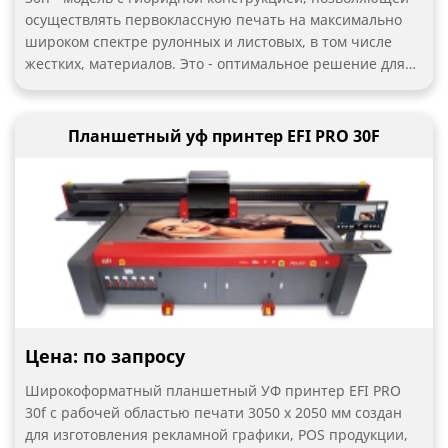
осуществлять первоклассную печать на максимально
широком спектре рулонных и листовых, в том числе
жестких, материалов. Это - оптимальное решение для
рекламно-оформительского производства, вывесок,
банеров, pos-материалов, декоративной продукции для
мест продаж и event-индустрии с высокими
Планшетный уф принтер EFI PRO 30F
требованиями к визуальному качеству,
универсальности и себестоимости печати.
Промышленная LED система Phoseon с воздушным
охлаждением существенно расширяет возможности
печати из-за отсутствия нагрева материала,
стабильности цвета и снижения время обслуживания.
Цена: по запросу
Широкоформатный планшетный УФ принтер EFI PRO
30f с рабочей областью печати 3050 х 2050 мм создан
для изготовления рекламной графики, POS продукции,