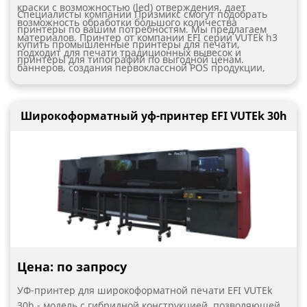
краски с возможностью (led) отверждения, дает
Специалисты компании Призмикс смогут подобрать
возможность обработки большого количества
принтеры по вашим потребностям. Мы предлагаем
материалов. Принтер от компании EFI серии VUTEk h3
купить промышленные принтеры для печати,
подходит для печати традиционных вывесок и
принтеры для типографий по выгодной ценам.
баннеров, создания первоклассной POS продукции,
уличных и интерьерных решений. Промышленный
принтер серии h3 является сверхширокоформатным,
имеет рабочую площадь шириной 3,2 м., а также имеет
Широкоформатный уф-принтер EFI VUTEk 30h
возможность модификации до модели EFI VUTEk h5, что
позволяет в перспективе вашему производству
расшириться без кардинальной смены оборудования и
строить планы развития и роста вашего бизнеса.
Цена: по запросу
УФ-принтер для широкоформатной печати EFI VUTEk
30h - модель с гибридной конструкцией, позволяющей