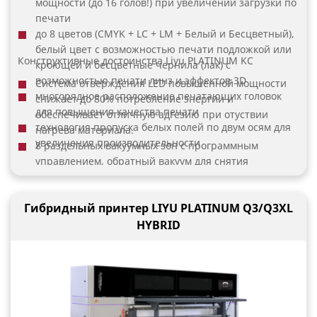
мощности (до 16 голов!) при увеличении загрузки по
печати
до 8 цветов (СMYK + LC + LM + Белый и Бесцветный),
белый цвет с возможностью печати подложкой или
Конструктивные достоинства Liyu PLATINUM KC
кроющей и бесцветные чернила (лак) с
возможностью печати линз и эффектов 3D
Система отверждения LED повышенной мощности
многорядное расположение печатающих головок
снижает до 80% потребление энергии и
для повышения качества печати
обеспечивает отличную адгезию при отуствии
технология пропуска белых полей по двум осям для
нагрева материала.
увеличения производительности
8 раздельных вакуумных зон с программным
управлением, обратный вакуум для снятия
материала,
Пины для точного позиционирования материала на
Гибридный принтер LIYU PLATINUM Q3/Q3XL
столе,
Печать в любую сторону для уменьшения времени
HYBRID
простоя,
Система защиты каретки от касания материала, в
том числе при образовании волн, обеспечивает
сохранность печатных голов,
Выносной пульт управления для удобной и
эффективной работы оператора,