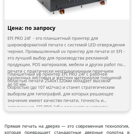
Цена: по запросу
EFI PRO 24f - это планшетный принтер для
широкоформатной печати с системой LED-отверждения
чернил. Промышленный uv принтер для печати от EFI -
это лучший выбор для производства рекламной
продукции, POS материалов, мебели и других работ по
печати с практически неограниченным перечнем
Планшетный уф принтер EFI PRO 24F с рабочей
различных листовых и жестких материалов толщиной
областью печати 2540х1320мм обладает высокой
до 50 мм.
скоростью (до 107 м2/час) и станет стратегическим
выбором для типографий, для которых решающее
значение имеют качество печати, точность и
детализация. EFI PRO 24f с одинаковым успехом
напечатает визитку с мелким текстом на картоне,
маркировку с техническими данными на пластике,
Прямая печать на дверях — это современная технология,
репродукцию известной картины на холсте или фактуру
которая превращает стандартные дверные полотна в
редкого дерева на листе МДФ. Это продуманный