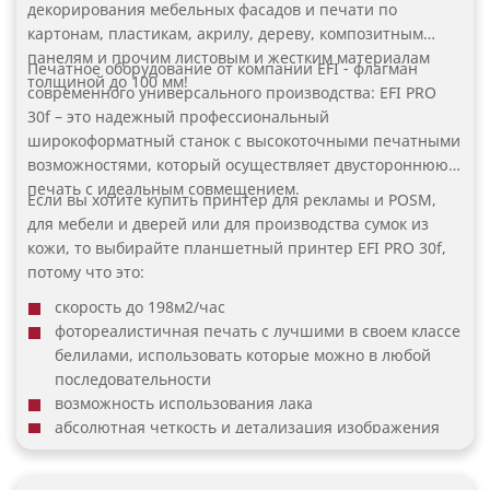
декорирования мебельных фасадов и печати по
картонам, пластикам, акрилу, дереву, композитным
панелям и прочим листовым и жестким материалам
Печатное оборудование от компании EFI - флагман
толщиной до 100 мм!
современного универсального производства: EFI PRO
30f – это надежный профессиональный
широкоформатный станок с высокоточными печатными
возможностями, который осуществляет двустороннюю
печать с идеальным совмещением.
Если вы хотите купить принтер для рекламы и POSM,
для мебели и дверей или для производства сумок из
кожи, то выбирайте планшетный принтер EFI PRO 30f,
потому что это:
скорость до 198м2/час
фотореалистичная печать с лучшими в своем классе
белилами, использовать которые можно в любой
последовательности
возможность использования лака
абсолютная четкость и детализация изображения
для маркировки, печати репродукций или создания
уникальных печатных шедевров