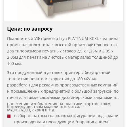
для удобства работы оператора
Цена: по запросу
Планшетный УФ принтер Liyu PLATINUM KCXL - машина
промышленного типа с высокой производительностью,
два типоразмера печатных столов 2,5 х 1,25м и 3,05 х
2,05м для печати на листовых материалах толщиной до
100 мм.
Это продуманный в деталях принтер с безупречной
точностью печати и скоростью до 180 м2/час
разработан для рекламно-производственных компаний
и промышленных предприятий с большой загрузкой по
печати, а также сложными дизайнерскими задачами по
нанесению изображения на пластики, картон, кожу,
К преимуществам модели относятся:
МДФ, ЛДСП, акрил и т.д.
выбор печатных голов, их конфигурации под задачи
производства и последующим "наращиванием"