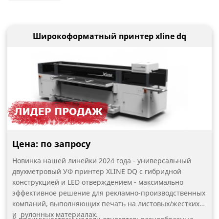
Промышленные принтеры
Принтеры для печати на ткани
Широкоформатный принтер xline dq
Принтеры для печати по пленке
Принтеры для печати на холстах
Принтеры для картона и упаковки
Широкоформатные принтеры для печати баннеров
Принтеры для печати по пластику
Цена: по запросу
Уф принтеры для печати по дереву, мдф, фанере
Новинка нашей линейки 2024 года - универсальный
Оборудование для типографии
двухметровый УФ принтер XLINE DQ с гибридной
конструкцией и LED отверждением - максимально
Широкоформатные принтеры LIYU
эффективное решение для рекламно-производственных
компаний, выполняющих печать на листовых/жестких
Принтеры для мебели и фасадов
и рулонных материалах.