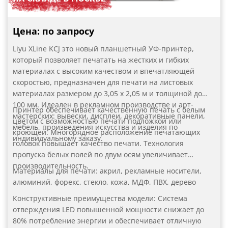
Конструкция принтера предназначена для высокой
загрузки в режиме 24/7,
Цена: по запросу
Выносной пульт управления - дополнительное
удобство для оператора.
Liyu XLine KCJ это новый планшетный УФ-принтер,
который позволяет печатать на жестких и гибких
материалах с высоким качеством и впечатляющей
скоростью, предназначен для печати на листовых
материалах размером до 3,05 х 2,05 м и толщиной до
100 мм. Идеален в рекламном производстве и арт-
Принтер обеспечивает качественную печать с белым
мастерских: вывески, дисплеи, декоративные панели,
цветом с возможностью печати подложкой или
мебель, произведения искусства и изделия по
кроющей. Многорядное расположение печатающих
индивидуальному заказу.
головок повышает качество печати. Технология
пропуска белых полей по двум осям увеличивает
производительность.
Материалы для печати: акрил, рекламные носители,
алюминий, форекс, стекло, кожа, МДФ, ПВХ, дерево
Конструктивные преимущества модели: Система
отверждения LED повышенной мощности снижает до
80% потребление энергии и обеспечивает отличную